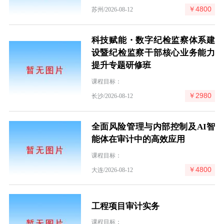
￥4800
苏州/2026-08-12
科技赋能・数字纪检监察体系建
设暨纪检监察干部核心业务能力
提升专题研修班
课程目标：
￥2980
长沙/2026-08-12
全面风险管理与内部控制及AI智
能体在审计中的高效应用
课程目标：
￥4800
大连/2026-08-12
工程项目审计实务
课程目标：