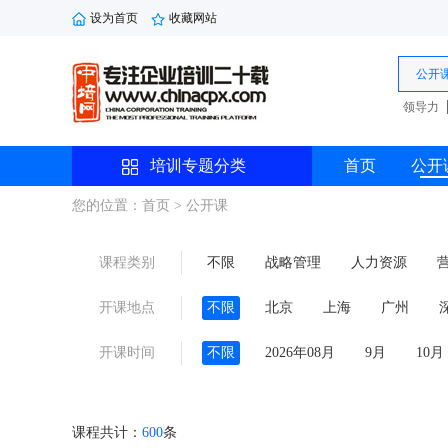
设为首页
收藏网站
公开
领导力
培训专题分类
首页
公开
您的位置：首页
> 公开课
课程类别
不限
战略管理
人力资源
劳动法规
综合管理
品牌管理
开课地点
不限
北京
上海
广州
沈阳
西安
珠海
线上
开课时间
不限
2026年08月
9月
10月
11月
课程共计：
600
条