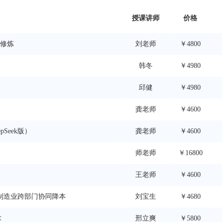
授课讲师
价格
景修炼
刘老师
￥4800
韩冬
￥4980
邱健
￥4980
龚老师
￥4600
Seek版）
龚老师
￥4600
师老师
￥16800
王老师
￥4600
：制造业跨部门协同降本
刘宝生
￥4680
术
邢立爽
￥5800