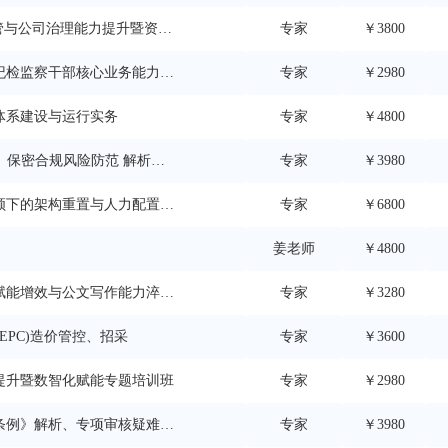
管与公司治理能力提升暨资本
专家
￥3800
纪检监察干部核心业务能力提
专家
￥2980
体系建设与运行实务
专家
￥4800
、保密合规风险防范 解析暨
专家
￥3980
领下的架构重置与人力配置实
专家
￥6800
姜老师
￥4800
赋能增效与公文写作能力淬
专家
￥3280
&EPC)造价管控、招采
专家
￥3600
提升暨数智化赋能专题培训班
专家
￥2980
条例》解析、专项审核疑难问
专家
￥3980