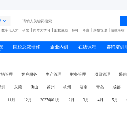
课
数字化人才
研发
向华为学习
股权激励
标杆
考察
薪酬管理
绩效考核
课
院校总裁研修
企业内训
在线课程
咨询培训
营销管理
客户服务
生产管理
财务管理
项目管理
采购
商务礼仪
深圳
东莞
佛山
苏州
杭州
济南
青岛
成都
11月
12月
2027年01月
2月
3月
4月
5月