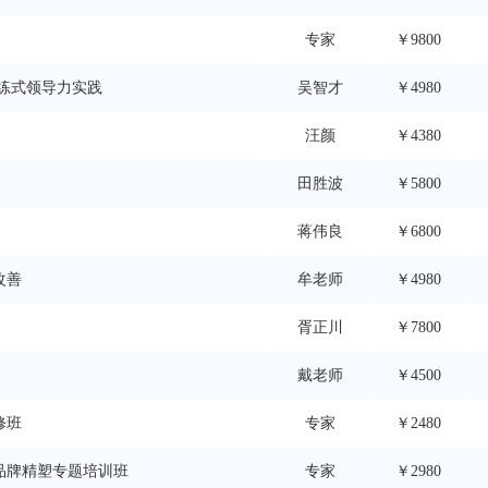
专家
￥9800
练式领导力实践
吴智才
￥4980
汪颜
￥4380
田胜波
￥5800
蒋伟良
￥6800
改善
牟老师
￥4980
胥正川
￥7800
戴老师
￥4500
修班
专家
￥2480
品牌精塑专题培训班
专家
￥2980