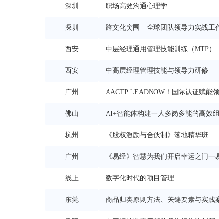
深圳
职场高效沟通心理学
深圳
跨文化突围—全球团队领导力实战工
西安
中层经理通用管理技能训练（MTP）
西安
中高层经理管理技能与领导力研修
广州
AACTP LEADNOW！国际认证赋能领
佛山
AI+智能体构建一人多岗多能的高效
杭州
《股权激励与合伙制》落地精华班
广州
《易经》智慧为我们开启幸运之门一易
线上
他人
数字化时代的项目管理
东莞
商品归类原则方法、关键要素与实践