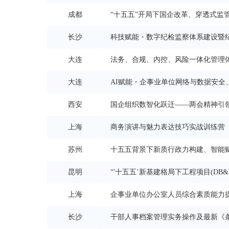
成都
“十五五”开局下国企改革、穿透式监
长沙
运作与合规风控全流程
科技赋能・数字纪检监察体系建设暨
大连
升专题研修班
法务、合规、内控、风险一体化管理
大连
AI赋能・企事业单位网络与数据安全
西安
实战落地沙盘推演专题
国企组织数智化跃迁——两会精神引
上海
战指南
商务演讲与魅力表达技巧实战训练营
苏州
十五五背景下新质行政力构建、智能
昆明
炼、综合素养全面提升高级
“'十五五’新基建格局下工程项目(DB
上海
企事业单位办公室人员综合素质能力
长沙
干部人事档案管理实务操作及最新《