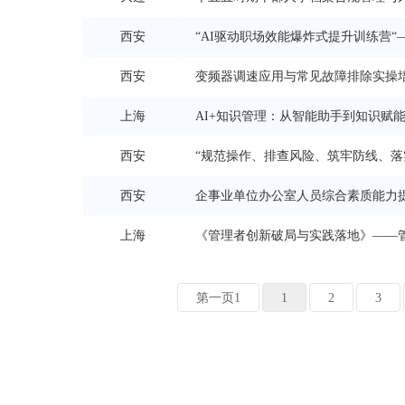
西安
“AI驱动职场效能爆炸式提升训练营
西安
暨IITC工信人才
变频器调速应用与常见故障排除实操
上海
AI+知识管理：从智能助手到知识赋
西安
“规范操作、排查风险、筑牢防线、落
西安
责任履行指引》与系统
企事业单位办公室人员综合素质能力
上海
《管理者创新破局与实践落地》——
第一页1
1
2
3