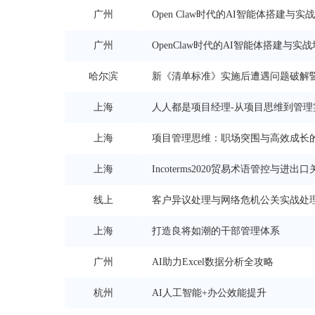
广州
题处理、风险规避与信息
Open Claw时代的AI智能体搭建与实
广州
OpenClaw时代的AI智能体搭建与实
哈尔滨
新《清单标准》实施后遭遇问题破解
上海
规、审计财评及司法鉴定
人人都是项目经理-从项目思维到管理
上海
项目管理思维：职场突围与高效成长
上海
Incoterms2020贸易术语管控与进出
线上
客户异议处理与网络危机公关实战处
上海
打造良将如潮的干部管理体系
广州
AI助力Excel数据分析全攻略
杭州
AI人工智能+办公效能提升