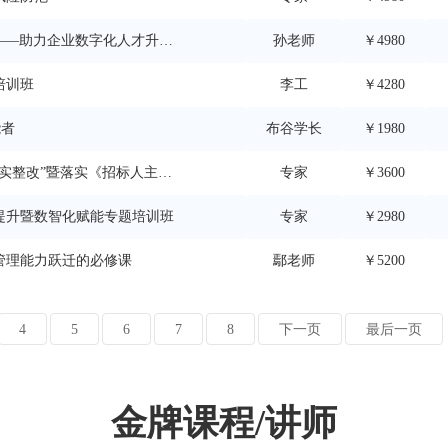
“——助力企业数字化人才升级
孙老师
￥4980
培训班
李工
￥4280
能者
布谷学长
￥1980
实整改”暨落实《招标人主体
专家
￥3600
提升暨数智化赋能专题培训班
专家
￥2980
管理能力跃迁的必修课
鄢老师
￥5200
4
5
6
7
8
下一页
最后一页
金牌课程/讲师