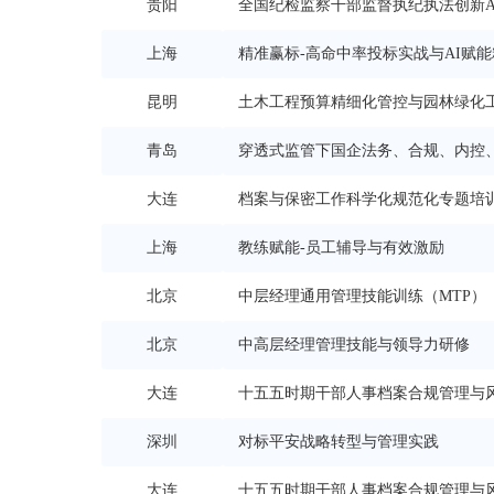
贵阳
全国纪检监察干部监督执纪执法创新A
上海
能力提升研修班
精准赢标-高命中率投标实战与AI赋
昆明
土木工程预算精细化管控与园林绿化
青岛
穿透式监管下国企法务、合规、内控
大连
暨国企经营合规管理、合
档案与保密工作科学化规范化专题培
上海
教练赋能-员工辅导与有效激励
北京
中层经理通用管理技能训练（MTP）
北京
中高层经理管理技能与领导力研修
大连
十五五时期干部人事档案合规管理与
深圳
对标平安战略转型与管理实践
大连
十五五时期干部人事档案合规管理与