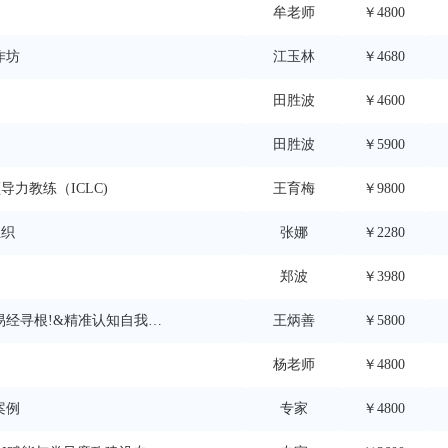
牟老师
￥4800
作坊
江玉林
￥4680
田胜波
￥4600
田胜波
￥5900
导力教练（ICLC)
王育梅
￥9800
组织
张娜
￥2280
郑波
￥3980
经寻根!&精准认知自我和
王炳善
￥5800
杨老师
￥4800
案例
专家
￥4800