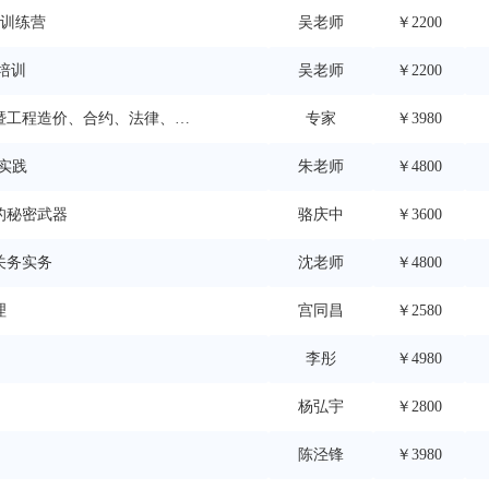
战训练营
吴老师
￥2200
战培训
吴老师
￥2200
暨工程造价、合约、法律、合
专家
￥3980
实践
朱老师
￥4800
的秘密武器
骆庆中
￥3600
口关务实务
沈老师
￥4800
理
宫同昌
￥2580
李彤
￥4980
杨弘宇
￥2800
陈泾锋
￥3980