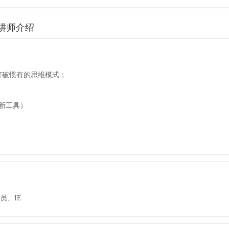
讲师介绍
打破惯有的思维模式；
新工具）
员、IE