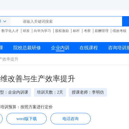
课
数字化人才
研发
向华为学习
股权激励
标杆
考察
薪酬管理
绩效考核
课
院校总裁研修
企业内训
在线课程
咨询培训
生产效率提升
思维改善与生产效率提升
型：企业内训课
培训天数：2天
授课老师：李明仿
培训预算：按照方案进行定价
word版下载
电话咨询