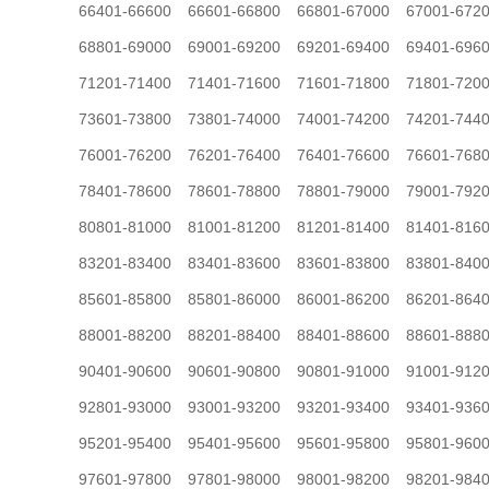
66401-66600
66601-66800
66801-67000
67001-672
68801-69000
69001-69200
69201-69400
69401-696
71201-71400
71401-71600
71601-71800
71801-720
73601-73800
73801-74000
74001-74200
74201-744
76001-76200
76201-76400
76401-76600
76601-768
78401-78600
78601-78800
78801-79000
79001-792
80801-81000
81001-81200
81201-81400
81401-816
83201-83400
83401-83600
83601-83800
83801-840
85601-85800
85801-86000
86001-86200
86201-864
88001-88200
88201-88400
88401-88600
88601-888
90401-90600
90601-90800
90801-91000
91001-912
92801-93000
93001-93200
93201-93400
93401-936
95201-95400
95401-95600
95601-95800
95801-960
97601-97800
97801-98000
98001-98200
98201-984