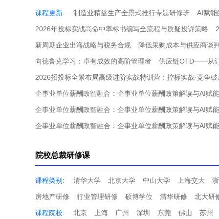
课程更新:
制造业精益生产全景式推行专题研修班
AI赋
2026年投标实战高命中率标书编写全流程与质疑投诉策略
新周期企业出海战略与税务合规
降低采购成本与供应商谈
向德鲁克学习：卓有成效的高阶管理者
供应链OTD——从
2026招投标全景布局高级进阶实战特训营：控标实战·竞争破
企事业单位薪酬政智融合：企事业单位薪酬政策解读与AI赋
企事业单位薪酬政智融合：企事业单位薪酬政策解读与AI赋
企事业单位薪酬政智融合：企事业单位薪酬政策解读与AI赋
院校总裁研修课
课程类别:
清华大学
北京大学
中山大学
上海交大
浙
房地产研修
行业管理研修
硕博学位
清华研修
北大研
课程院校:
北京
上海
广州
深圳
东莞
佛山
苏州