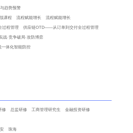
化与趋势预警
战课程
流程赋能增长
流程赋能增长
全过程管理
供应链OTD——从订单到交付全过程管理
实战·竞争破局·攻防博弈
法税一体化智能防控
研修
总监研修
工商管理研究生
金融投资研修
安
珠海