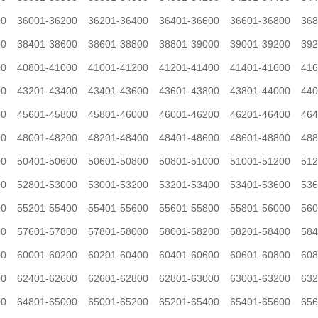
00
36001-36200
36201-36400
36401-36600
36601-36800
368
00
38401-38600
38601-38800
38801-39000
39001-39200
392
00
40801-41000
41001-41200
41201-41400
41401-41600
416
00
43201-43400
43401-43600
43601-43800
43801-44000
440
00
45601-45800
45801-46000
46001-46200
46201-46400
464
00
48001-48200
48201-48400
48401-48600
48601-48800
488
00
50401-50600
50601-50800
50801-51000
51001-51200
512
00
52801-53000
53001-53200
53201-53400
53401-53600
536
00
55201-55400
55401-55600
55601-55800
55801-56000
560
00
57601-57800
57801-58000
58001-58200
58201-58400
584
00
60001-60200
60201-60400
60401-60600
60601-60800
608
00
62401-62600
62601-62800
62801-63000
63001-63200
632
00
64801-65000
65001-65200
65201-65400
65401-65600
656