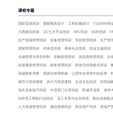
课程专题
国际贸易培训
塑胶模具设计
工程机械设计
TS16949培
六西格玛培训
QC七大手法培训
SPC培训
DOE培训
F
生产现场管理培训
设备管理培训
车间管理培训
生产管
情绪管理培训
内审员培训
商务礼仪培训
职业文秘培训
仓储管理与库存控制
采购管理培训
供应商管理培训
社
全面预算管理培训
财务管理培训
阿米巴经营模式培训
高端商务考察
周易与管理研修
心理学在管理中的应用
领导力培训课程
执行力培训课程
企业文化培训
经营战
海关关务技巧培训
中层部门主管培训
郎咸平演讲
清华
EAP员工帮助计划培训
员工关系与企业管理
新社会保险
人力资源管理培训
微信营销培训
商业地产培训
房地产