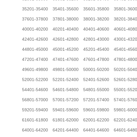
35201-35400
35401-35600
35601-35800
35801-360
37601-37800
37801-38000
38001-38200
38201-384
40001-40200
40201-40400
40401-40600
40601-408
42401-42600
42601-42800
42801-43000
43001-432
44801-45000
45001-45200
45201-45400
45401-456
47201-47400
47401-47600
47601-47800
47801-480
49601-49800
49801-50000
50001-50200
50201-504
52001-52200
52201-52400
52401-52600
52601-528
54401-54600
54601-54800
54801-55000
55001-552
56801-57000
57001-57200
57201-57400
57401-576
59201-59400
59401-59600
59601-59800
59801-600
61601-61800
61801-62000
62001-62200
62201-624
64001-64200
64201-64400
64401-64600
64601-648