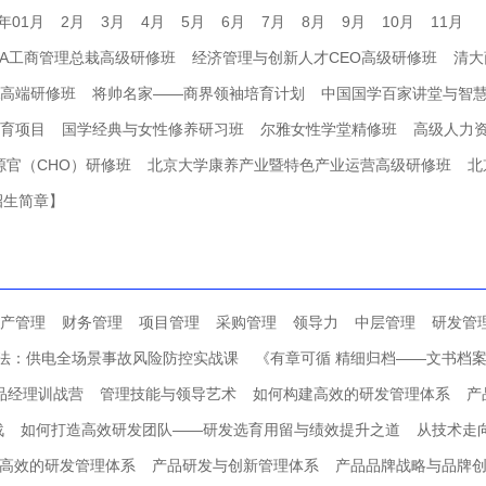
7年01月
2月
3月
4月
5月
6月
7月
8月
9月
10月
11月
BA工商管理总栽高级研修班
经济管理与创新人才CEO高级研修班
清大
A高端研修班
将帅名家——商界领袖培育计划
中国国学百家讲堂与智
育项目
国学经典与女性修养研习班
尔雅女性学堂精修班
高级人力资
源官（CHO）研修班
北京大学康养产业暨特色产业运营高级研修班
北
招生简章】
产管理
财务管理
项目管理
采购管理
领导力
中层管理
研发管
对法：供电全场景事故风险防控实战课
《有章可循 精细归档——文书档
品经理训战营
管理技能与领导艺术
如何构建高效的研发管理体系
产
战
如何打造高效研发团队——研发选育用留与绩效提升之道
从技术走
高效的研发管理体系
产品研发与创新管理体系
产品品牌战略与品牌