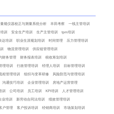
量规仪器校正与测量系统分析
丰田考察
一线主管培训
本培训
安全生产培训
生产主管培训
tpm培训
表达培训
职业生涯规划培训
时间管理
压力管理培训
训
物流管理培训
供应链管理培训
的财务管理
财务报表培训
税收筹划培训
管理培训
行政管理培训
经理人培训
目标管理培训
流程管理培训
组织与变革研修
风险防范与管理培训
沟通技巧培训
企业管理培训
房地产运营管理
培训
公司培训
员工培训
KPI培训
人才管理培训
企业培训
新劳动合同法培训
绩效管理培训
客户管理
客户投诉培训
经销商培训
市场策划培训