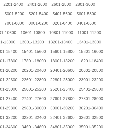
2201-2400
2401-2600
2601-2800
2801-3000
0
5001-5200
5201-5400
5401-5600
5601-5800
0
7801-8000
8001-8200
8201-8400
8401-8600
01-10600
10601-10800
10801-11000
11001-11200
1-13000
13001-13200
13201-13400
13401-13600
01-15400
15401-15600
15601-15800
15801-16000
01-17800
17801-18000
18001-18200
18201-18400
01-20200
20201-20400
20401-20600
20601-20800
01-22600
22601-22800
22801-23000
23001-23200
01-25000
25001-25200
25201-25400
25401-25600
01-27400
27401-27600
27601-27800
27801-28000
01-29800
29801-30000
30001-30200
30201-30400
01-32200
32201-32400
32401-32600
32601-32800
01-34600
34601-34800
34801-35000
35001-35200