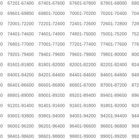
00
67201-67400
67401-67600
67601-67800
67801-68000
680
00
69601-69800
69801-70000
70001-70200
70201-70400
704
00
72001-72200
72201-72400
72401-72600
72601-72800
728
00
74401-74600
74601-74800
74801-75000
75001-75200
752
00
76801-77000
77001-77200
77201-77400
77401-77600
776
00
79201-79400
79401-79600
79601-79800
79801-80000
800
00
81601-81800
81801-82000
82001-82200
82201-82400
824
00
84001-84200
84201-84400
84401-84600
84601-84800
848
00
86401-86600
86601-86800
86801-87000
87001-87200
872
00
88801-89000
89001-89200
89201-89400
89401-89600
896
00
91201-91400
91401-91600
91601-91800
91801-92000
920
00
93601-93800
93801-94000
94001-94200
94201-94400
944
00
96001-96200
96201-96400
96401-96600
96601-96800
968
00
98401-98600
98601-98800
98801-99000
99001-99200
992