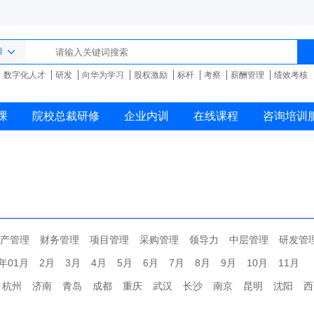
课
数字化人才
研发
向华为学习
股权激励
标杆
考察
薪酬管理
绩效考核
课
院校总裁研修
企业内训
在线课程
咨询培训
产管理
财务管理
项目管理
采购管理
领导力
中层管理
研发管
7年01月
2月
3月
4月
5月
6月
7月
8月
9月
10月
11月
杭州
济南
青岛
成都
重庆
武汉
长沙
南京
昆明
沈阳
西