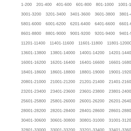
1-200
201-400
401-600
601-800
801-1000
1001-
3001-3200
3201-3400
3401-3600
3601-3800
3801-
5801-6000
6001-6200
6201-6400
6401-6600
6601-
8601-8800
8801-9000
9001-9200
9201-9400
9401-
11201-11400
11401-11600
11601-11800
11801-1200
13601-13800
13801-14000
14001-14200
14201-144
16001-16200
16201-16400
16401-16600
16601-168
18401-18600
18601-18800
18801-19000
19001-192
20801-21000
21001-21200
21201-21400
21401-216
23201-23400
23401-23600
23601-23800
23801-240
25601-25800
25801-26000
26001-26200
26201-264
28001-28200
28201-28400
28401-28600
28601-288
30401-30600
30601-30800
30801-31000
31001-312
32801-33000
33001-33200
33201-33400
33401-336