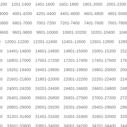
1200
1201-1400
1401-1600
1601-1800
1801-2000
2001-2200
4000
4001-4200
4201-4400
4401-4600
4601-4800
4801-500
6800
6801-7000
7001-7200
7201-7400
7401-7600
7601-780
9600
9601-9800
9801-10000
10001-10200
10201-10400
104
0
12001-12200
12201-12400
12401-12600
12601-12800
1280
00
14401-14600
14601-14800
14801-15000
15001-15200
152
00
16801-17000
17001-17200
17201-17400
17401-17600
176
00
19201-19400
19401-19600
19601-19800
19801-20000
200
00
21601-21800
21801-22000
22001-22200
22201-22400
224
00
24001-24200
24201-24400
24401-24600
24601-24800
248
00
26401-26600
26601-26800
26801-27000
27001-27200
272
00
28801-29000
29001-29200
29201-29400
29401-29600
296
00
31201-31400
31401-31600
31601-31800
31801-32000
320
00
33601-33800
33801-34000
34001-34200
34201-34400
344