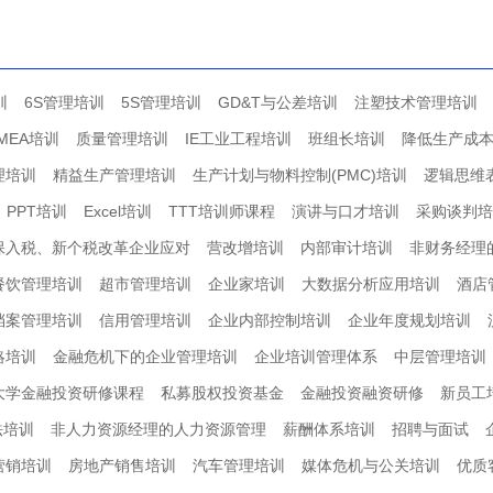
训
6S管理培训
5S管理培训
GD&T与公差培训
注塑技术管理培训
MEA培训
质量管理培训
IE工业工程培训
班组长培训
降低生产成
理培训
精益生产管理培训
生产计划与物料控制(PMC)培训
逻辑思维
PPT培训
Excel培训
TTT培训师课程
演讲与口才培训
采购谈判培
保入税、新个税改革企业应对
营改增培训
内部审计培训
非财务经理
餐饮管理培训
超市管理培训
企业家培训
大数据分析应用培训
酒店
档案管理培训
信用管理培训
企业内部控制培训
企业年度规划培训
略培训
金融危机下的企业管理培训
企业培训管理体系
中层管理培训
大学金融投资研修课程
私募股权投资基金
金融投资融资研修
新员工
法培训
非人力资源经理的人力资源管理
薪酬体系培训
招聘与面试
营销培训
房地产销售培训
汽车管理培训
媒体危机与公关培训
优质