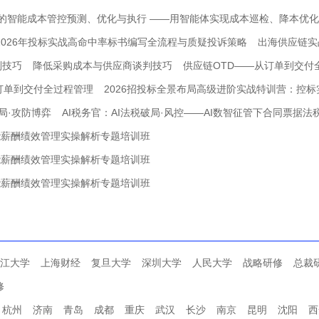
能的智能成本管控预测、优化与执行 ——用智能体实现成本巡检、降本优
2026年投标实战高命中率标书编写全流程与质疑投诉策略
出海供应链实
判技巧
降低采购成本与供应商谈判技巧
供应链OTD——从订单到交付
订单到交付全过程管理
2026招投标全景布局高级进阶实战特训营：控标
局·攻防博弈
AI税务官：AI法税破局·风控——AI数智征管下合同票据
能薪酬绩效管理实操解析专题培训班
能薪酬绩效管理实操解析专题培训班
能薪酬绩效管理实操解析专题培训班
江大学
上海财经
复旦大学
深圳大学
人民大学
战略研修
总裁
修
杭州
济南
青岛
成都
重庆
武汉
长沙
南京
昆明
沈阳
西