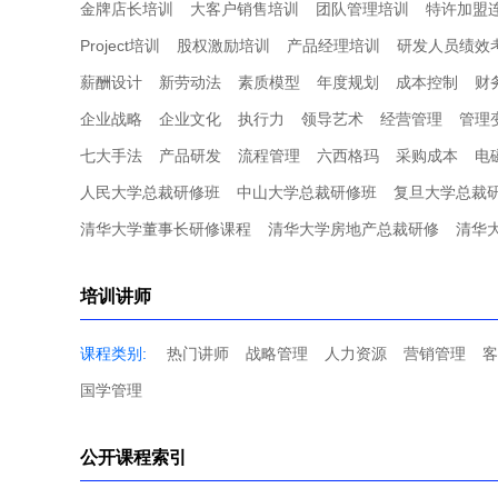
金牌店长培训
大客户销售培训
团队管理培训
特许加盟
Project培训
股权激励培训
产品经理培训
研发人员绩效
薪酬设计
新劳动法
素质模型
年度规划
成本控制
财
企业战略
企业文化
执行力
领导艺术
经营管理
管理
七大手法
产品研发
流程管理
六西格玛
采购成本
电
人民大学总裁研修班
中山大学总裁研修班
复旦大学总裁
清华大学董事长研修课程
清华大学房地产总裁研修
清华
培训讲师
课程类别:
热门讲师
战略管理
人力资源
营销管理
客
国学管理
公开课程索引