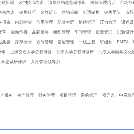
连锁培训
谈判技巧培训
清华营销总监研修班
医院管理培训
市场营
考核培训
销售技巧
金牌店长
营销策略
电话销售
销售团队
市场
务报表
内部控制
信用管理
职业生涯
情绪管理
压力管理
课程设
变革
金融危机
品牌策略
组织管理
车间管理
质量管理
试验设计
磁兼容
库存控制
仓储管理
基层管理
一线主管
班组长
FMEA
研修
上海交通大学总裁研修
北京大学总裁研修班
北京大学国学文化
大学总裁研修班
女性管理领导力
户服务
生产管理
财务管理
项目管理
采购管理
领导力
中层管