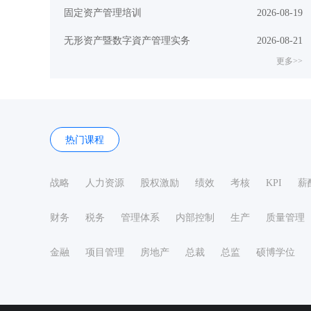
固定资产管理培训
2026-08-19
无形资产暨数字資产管理实务
2026-08-21
更多>>
热门课程
战略
人力资源
股权激励
绩效
考核
KPI
薪
财务
税务
管理体系
内部控制
生产
质量管理
金融
项目管理
房地产
总裁
总监
硕博学位