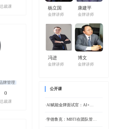
总裁课
杨立国
康建平
金牌讲师
金牌讲师
冯进
博文
金牌讲师
金牌讲师
品牌管理
公开课
0
总裁课
·AI赋能金牌面试官：AI+…
·学德鲁克：MBTI在团队管…