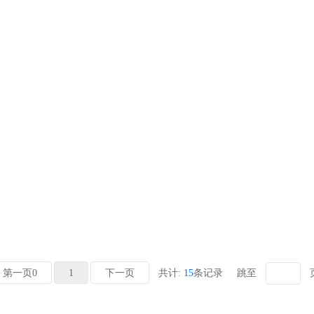
第一页0
1
下一页
共计:
15
条记录
跳至