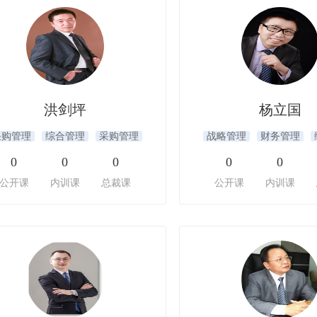
洪剑坪
杨立国
采购管理
综合管理
采购管理
战略管理
财务管理
0
0
0
0
0
公开课
内训课
总裁课
公开课
内训课