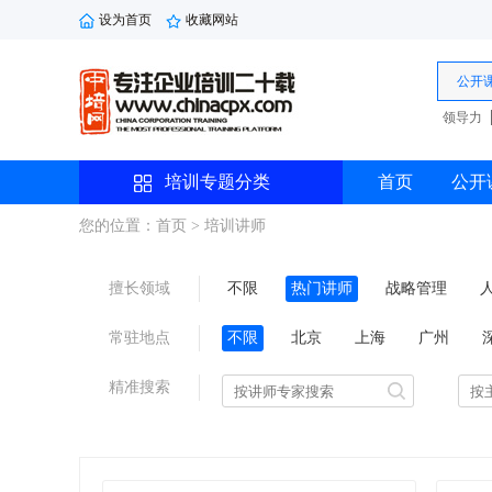
设为首页
收藏网站
公开
领导力
培训专题分类
首页
公开
您的位置：首页
> 培训讲师
擅长领域
不限
热门讲师
战略管理
研发管理
劳动法规
综合管理
常驻地点
不限
北京
上海
广州
沈阳
西安
珠海
精准搜索