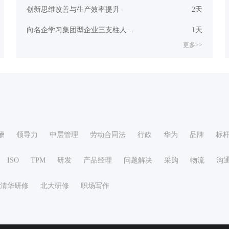
创新思维改善与生产效率提升
2天
向名企学习集团型企业三支柱人力资源管控模式
1天
更多>>
酬
领导力
中层管理
劳动合同法
行政
华为
品牌
标
ISO
TPM
研发
产品经理
问题解决
采购
物流
沟
清华研修
北大研修
职场写作