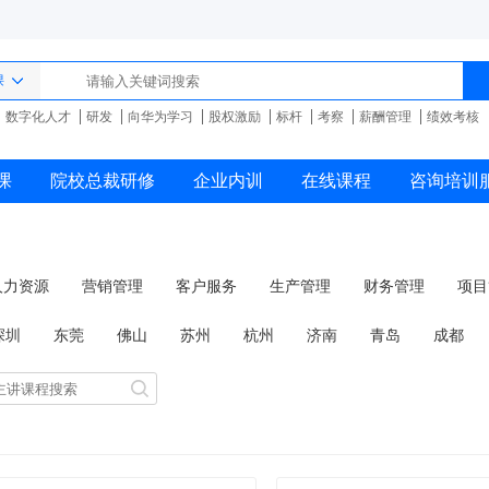
课
数字化人才
研发
向华为学习
股权激励
标杆
考察
薪酬管理
绩效考核
课
院校总裁研修
企业内训
在线课程
咨询培训
人力资源
营销管理
客户服务
生产管理
财务管理
项目
品牌管理
商务礼仪
国学管理
深圳
东莞
佛山
苏州
杭州
济南
青岛
成都