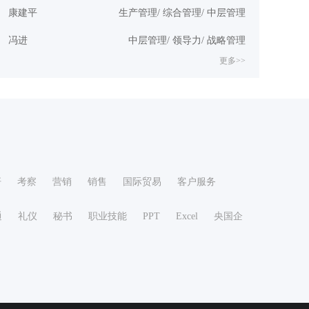
康建平
生产管理/ 综合管理/ 中层管理
冯进
中层管理/ 领导力/ 战略管理
更多>>
杆
考察
营销
销售
国际贸易
客户服务
通
礼仪
秘书
职业技能
PPT
Excel
央国企