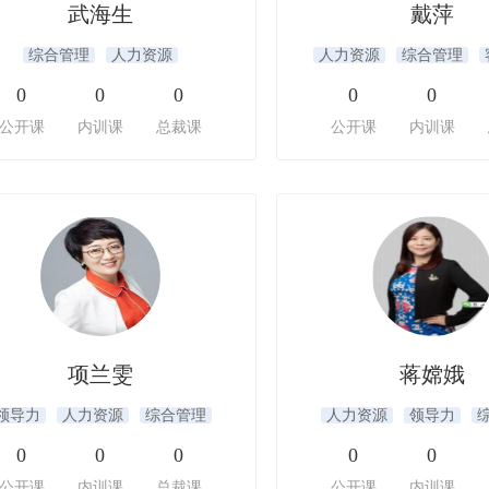
武海生
戴萍
综合管理
人力资源
人力资源
综合管理
0
0
0
0
0
公开课
内训课
总裁课
公开课
内训课
项兰雯
蒋嫦娥
领导力
人力资源
综合管理
人力资源
领导力
0
0
0
0
0
公开课
内训课
总裁课
公开课
内训课