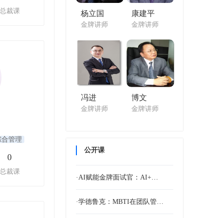
总裁课
杨立国
康建平
金牌讲师
金牌讲师
冯进
博文
金牌讲师
金牌讲师
综合管理
公开课
0
总裁课
·AI赋能金牌面试官：AI+…
·学德鲁克：MBTI在团队管…