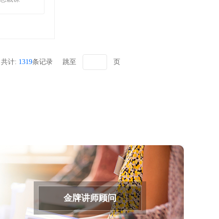
共计:
1319
条记录
跳至
页
金牌讲师顾问