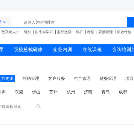
课
数字化人才
研发
向华为学习
股权激励
标杆
考察
薪酬管理
绩效考核
课
院校总裁研修
企业内训
在线课程
咨询培训
人力资源
营销管理
客户服务
生产管理
财务管理
项目
品牌管理
商务礼仪
国学管理
深圳
东莞
佛山
苏州
杭州
济南
青岛
成都