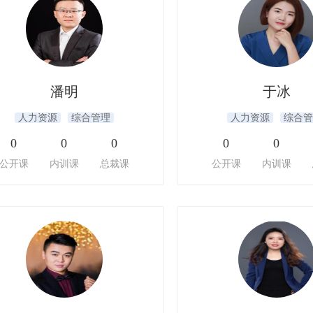
潘明
于冰
人力资源
综合管理
人力资源
综合管
0
0
0
0
0
公开课
内训课
总裁课
公开课
内训课