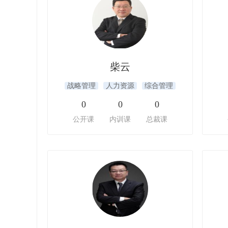
柴云
战略管理
人力资源
综合管理
0
0
0
公开课
内训课
总裁课