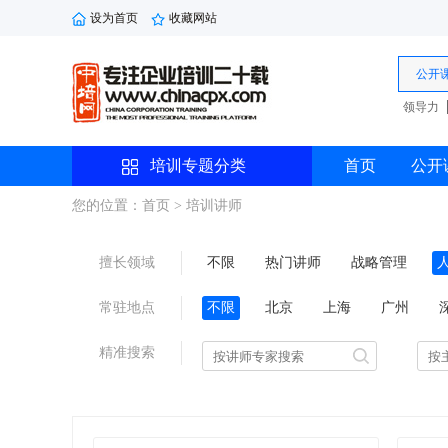
设为首页
收藏网站
公开
领导力
培训专题分类
首页
公开
您的位置：首页
> 培训讲师
擅长领域
不限
热门讲师
战略管理
研发管理
劳动法规
综合管理
常驻地点
不限
北京
上海
广州
沈阳
西安
珠海
精准搜索