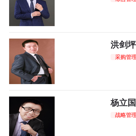
洪剑坪
采购管
杨立国
战略管