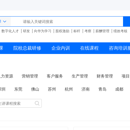
课
数字化人才
研发
向华为学习
股权激励
标杆
考察
薪酬管理
绩效考核
课
院校总裁研修
企业内训
在线课程
咨询培训
人力资源
营销管理
客户服务
生产管理
财务管理
项目
品牌管理
商务礼仪
国学管理
深圳
东莞
佛山
苏州
杭州
济南
青岛
成都