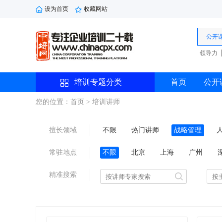
设为首页
收藏网站
公开
领导力
培训专题分类
首页
公开
您的位置：首页
> 培训讲师
擅长领域
不限
热门讲师
战略管理
研发管理
劳动法规
综合管理
常驻地点
不限
北京
上海
广州
沈阳
西安
珠海
精准搜索