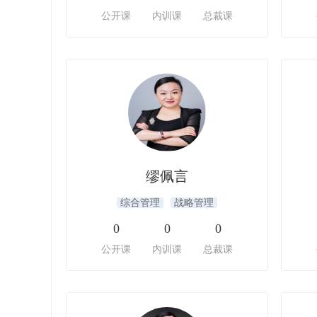
公开课
内训课
总裁课
缪佩言
综合管理
战略管理
0
0
0
公开课
内训课
总裁课