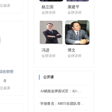
总裁课
杨立国
康建平
金牌讲师
金牌讲师
冯进
博文
金牌讲师
金牌讲师
综合管理
公开课
0
总裁课
·AI赋能金牌面试官：AI+…
·学德鲁克：MBTI在团队管…