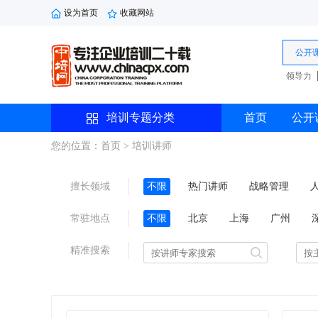
设为首页
收藏网站
公开
领导力
培训专题分类
首页
公开
您的位置：首页
> 培训讲师
擅长领域
不限
热门讲师
战略管理
研发管理
劳动法规
综合管理
常驻地点
不限
北京
上海
广州
沈阳
西安
珠海
精准搜索