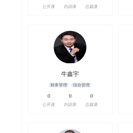
公开课
内训课
总裁课
牛鑫宇
财务管理
综合管理
0
0
0
公开课
内训课
总裁课