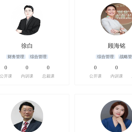
徐白
顾海铭
财务管理
综合管理
综合管理
战略管
0
0
0
0
0
公开课
内训课
总裁课
公开课
内训课