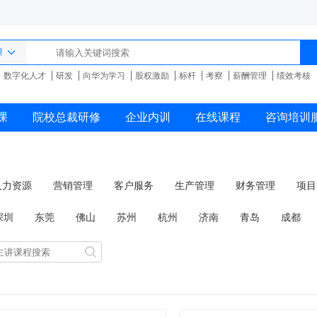
课
数字化人才
研发
向华为学习
股权激励
标杆
考察
薪酬管理
绩效考核
课
院校总裁研修
企业内训
在线课程
咨询培训
人力资源
营销管理
客户服务
生产管理
财务管理
项目
品牌管理
商务礼仪
国学管理
深圳
东莞
佛山
苏州
杭州
济南
青岛
成都