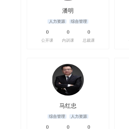
潘明
人力资源
综合管理
0
0
0
公开课
内训课
总裁课
马红忠
综合管理
人力资源
0
0
0