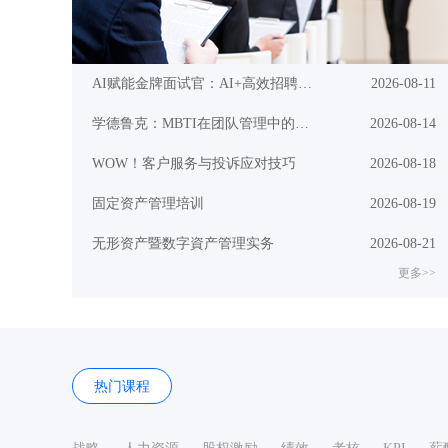
AI赋能金牌面试官：AI+高效招聘与面试技巧实战
2026-08-11
学德鲁克：MBTI在团队管理中的应用(测评认知篇)
2026-08-14
WOW！客户服务与投诉应对技巧
2026-08-18
固定资产管理培训
2026-08-19
无形资产暨数字資产管理实务
2026-08-21
更多>>
热门课程