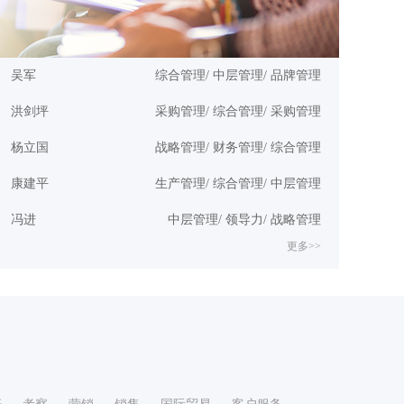
吴军
综合管理/ 中层管理/ 品牌管理
洪剑坪
采购管理/ 综合管理/ 采购管理
杨立国
战略管理/ 财务管理/ 综合管理
康建平
生产管理/ 综合管理/ 中层管理
冯进
中层管理/ 领导力/ 战略管理
更多>>