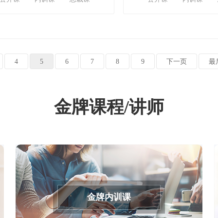
4
5
6
7
8
9
下一页
最
金牌课程/讲师
金牌内训课