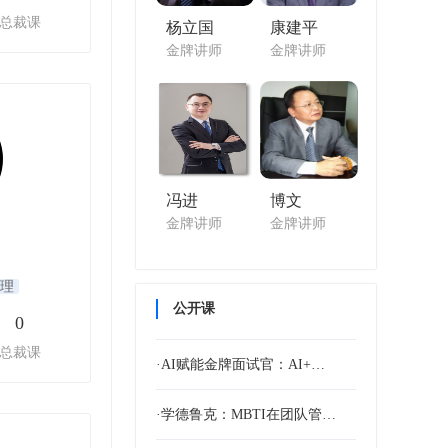
总裁课
杨立国
康建平
金牌讲师
金牌讲师
冯进
博文
金牌讲师
金牌讲师
理
公开课
0
总裁课
·AI赋能金牌面试官：AI+…
·学德鲁克：MBTI在团队管…