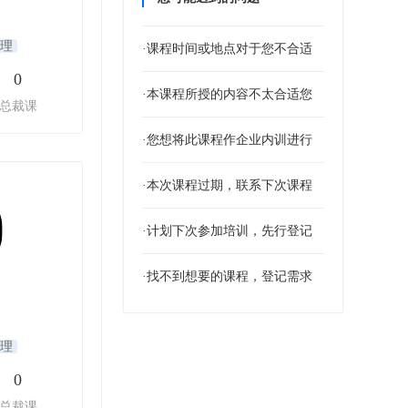
理
·课程时间或地点对于您不合适
0
·本课程所授的内容不太合适您
总裁课
·您想将此课程作企业内训进行
·本次课程过期，联系下次课程
·计划下次参加培训，先行登记
·找不到想要的课程，登记需求
理
0
总裁课