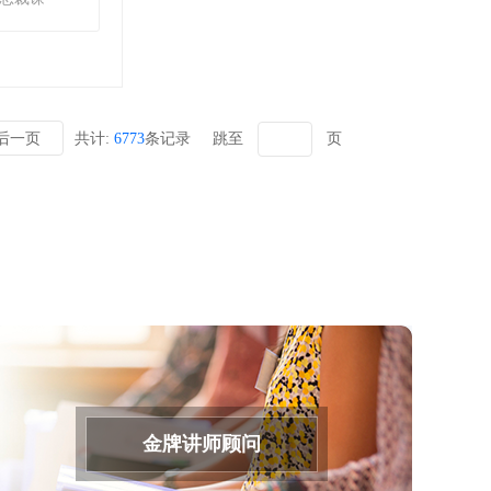
后一页
共计:
6773
条记录
跳至
页
金牌讲师顾问