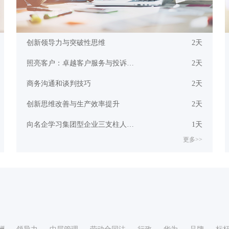
创新领导力与突破性思维
2天
照亮客户：卓越客户服务与投诉处理培训
2天
商务沟通和谈判技巧
2天
创新思维改善与生产效率提升
2天
向名企学习集团型企业三支柱人力资源管控模式
1天
更多>>