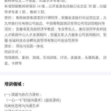
教科研论文二十余篇、出版学术专著1部。
有省部级教科研项目 14 项，公开发表包括核心论文近 30 篇，出版
学术专著 1 部， 教材 2 部。
曾任： 春秋旅游集团某区计调经理，安徽金龙旅行社运营总监，大
九华旅行社有限公司副总、中国葡萄园酒店管理公司培训部顾问等
现任： 安徽省某高校经济学教授，专业带头人。兼任深圳学友科技
人才赋能中心人才发展顾问，安徽文星人力服务公司咨询顾问、安
徽 创诚科技企业孵化器管理有限公司创业导师等
擅长： 理论与实践一体化
培训方式：
情境模拟、案例、游戏、互动训练、讨论、多媒体、头脑风暴、 沙
盘、卡牌等
培训领域：
(一) 团建与执行力课程：
《一心一“E”职场沟通术》(版权课程)
结构性思维与沟通艺术