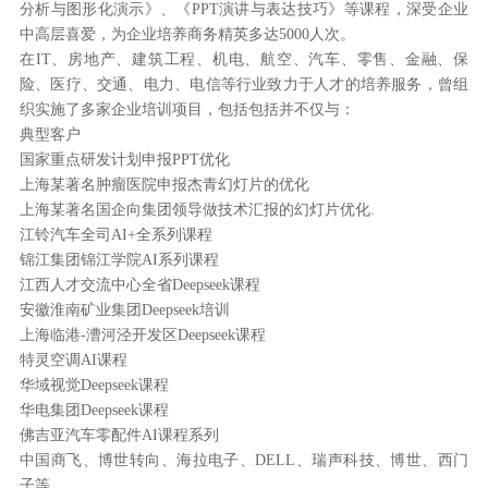
分析与图形化演示》、《PPT演讲与表达技巧》等课程，深受企业
中高层喜爱，为企业培养商务精英多达5000人次。
在IT、房地产、建筑工程、机电、航空、汽车、零售、金融、保
险、医疗、交通、电力、电信等行业致力于人才的培养服务，曾组
织实施了多家企业培训项目，包括包括并不仅与：
典型客户
国家重点研发计划申报PPT优化
上海某著名肿瘤医院申报杰青幻灯片的优化
上海某著名国企向集团领导做技术汇报的幻灯片优化.
江铃汽车全司AI+全系列课程
锦江集团锦江学院AI系列课程
江西人才交流中心全省Deepseek课程
安徽淮南矿业集团Deepseek培训
上海临港-漕河泾开发区Deepseek课程
特灵空调AI课程
华域视觉Deepseek课程
华电集团Deepseek课程
佛吉亚汽车零配件AI课程系列
中国商飞、博世转向、海拉电子、DELL、瑞声科技、博世、西门
子等