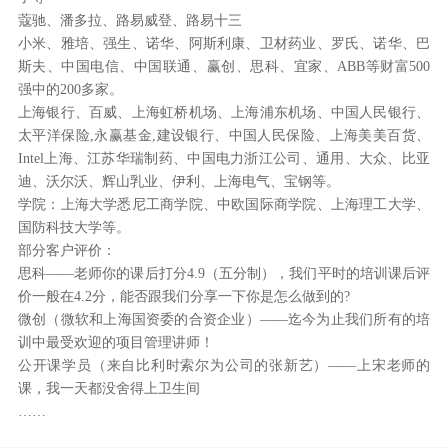
蔻驰、潘多拉、路易威登、路易十三
小米、雅培、强生、诺华、阿斯利康、卫材药业、罗氏、诺华、巴
斯夫、中国电信、中国联通、赢创、思科、宜家、ABB等财富500
强中的200多家。
上海银行、百威、上海虹桥机场、上海浦东机场、中国人民银行、
太平洋保险,永赢基金,建设银行、中国人民保险、上海美美百货、
Intel上海、江苏华瑞制药、中国电力浙江公司、通用、大众、比亚
迪、沃尔沃、辉山乳业、伊利、上海电气、宝钢等。
学院：上海大学悉尼工商学院、中欧国际商学院、上海理工大学、
国防科技大学等。
部分客户评价：
思科——老师你的课后打分4.9（五分制），我们平时的培训课后评
价一般在4.2分，能否跟我们分享一下你是怎么做到的?
微创（微软和上海国资委的合资企业）——迄今为止我们所有的培
训中最受欢迎的项目管理讲师！
公开课学员（来自比利时索尔为公司的张新艺）——上宋老师的
课，我一天都没舍得上卫生间
……