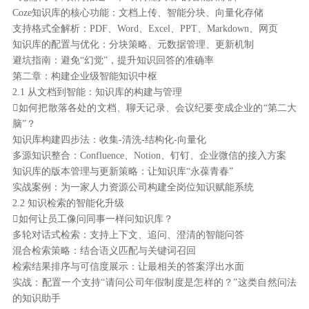
Coze知识库的核心功能：文档上传、智能分块、向量化存储
支持格式全解析：PDF、Word、Excel、PPT、Markdown、网页
知识库的配置与优化：分块策略、元数据管理、更新机制
避坑指南：避免“幻觉”，提升知识回答的准确率
第二章：构建企业级智能知识中枢
2.1 从文档到智能：知识库的构建与管理
如何把散落各处的文档、聊天记录、会议纪要变成企业的“第二大
脑”？
知识库构建四步法：收集-清洗-结构化-向量化
多源知识整合：Confluence、Notion、钉钉、企业微信的接入方案
知识库的版本管理与更新策略：让知识库“永葆青春”
实战案例：为一家人力资源公司构建全岗位知识赋能系统
2.2 知识检索的智能化升级
如何让员工像问同事一样问知识库？
多轮对话式检索：支持上下文、追问、澄清的智能问答
混合检索策略：结合语义匹配与关键词召回
检索结果排序与可信度展示：让最相关的答案浮出水面
实战：配置一个支持“请问公司年假制度是怎样的？”这类自然问法
的知识助手