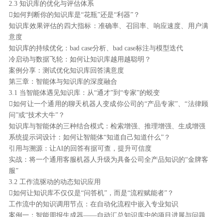
2.3 知识库的优化与评估体系
如何判断你的知识库是“花瓶”还是“利器”？
知识库效果评估的四大指标：准确率、召回率、响应速度、用户满
意度
知识库的持续优化：bad case分析、bad case标注与模型迭代
冷启动与数据飞轮：如何让知识库越用越聪明？
案例分享：测试优化知识库回答满意度
第三章：智能体与知识库的深度融合
3.1 当智能体遇见知识库：从“通才”到“专家”的蜕变
如何让一个通用的聊天机器人变成你公司的“产品专家”、“法律顾
问”或“技术大牛”？
知识库与智能体的三种结合模式：检索增强、推理增强、生成增强
系统提示词设计：如何让智能体“知道自己知道什么”？
引用与溯源：让AI的回答有据可查，提升可信度
实战：将一个通用客服机器人升级为具备公司全产品知识的“金牌客
服”
3.2 工作流驱动的动态知识应用
如何让知识库不仅仅是“问答机”，而是“流程赋能者”？
工作流中的知识调用节点：在自动化流程中嵌入专业知识
案例一：智能周报生成器——自动汇总知识库中的项目进展与问题