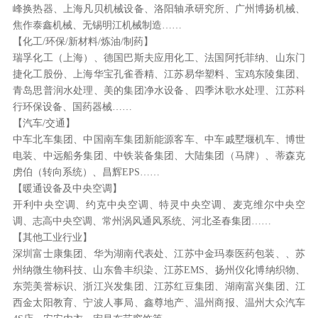
峰换热器、上海凡贝机械设备、洛阳轴承研究所、广州博扬机械、
焦作泰鑫机械、无锡明江机械制造……
【化工/环保/新材料/炼油/制药】
瑞孚化工（上海）、德国巴斯夫应用化工、法国阿托菲纳、山东门
捷化工股份、上海华宝孔雀香精、江苏易华塑料、宝鸡东陵集团、
青岛思普润水处理、美的集团净水设备、四季沐歌水处理、江苏科
行环保设备、国药器械……
【汽车/交通】
中车北车集团、中国南车集团新能源客车、中车戚墅堰机车、博世
电装、中远船务集团、中铁装备集团、大陆集团（马牌）、蒂森克
虏伯（转向系统）、昌辉EPS……
【暖通设备及中央空调】
开利中央空调、约克中央空调、特灵中央空调、麦克维尔中央空
调、志高中央空调、常州涡风通风系统、河北圣春集团……
【其他工业行业】
深圳富士康集团、华为湖南代表处、江苏中金玛泰医药包装、、苏
州纳微生物科技、山东鲁丰织染、江苏EMS、扬州仪化博纳织物、
东莞美誉标识、浙江兴发集团、江苏红豆集团、湖南富兴集团、江
西金太阳教育、宁波人事局、鑫尊地产、温州商报、温州大众汽车