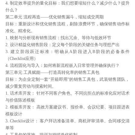
4. 制定效率提升的量化目标：我们想要缩短什么？减少什么？提升
什么？
第二单元 流程再造——优化销售漏斗，缩短成交周期
目标：重新设计和优化销售流程，剔除浪费环节，确保销售动作标
准化、精准化。
1. 映射与分析现有销售流程：找出冗余、等待与低效环节
2. 设计精益化销售阶段：定义每个阶段的关键任务与理想产出
3. 建立阶段跃迁标准：明确从A阶段进入B阶段的必备条件
（Checklist应用）
4. 流程固化与导入：如何将新流程嵌入日常管理并确保执行？
第三单元 工具赋能——打造高转化率的销售工具包
目标：为企业定制一套“开箱即用”的销售工具包，武装销售团队，
减少重复劳动与摸索时间。
1. 话术库开发： 针对不同客户角色、不同抗拒点的标准化应对话术
与价值陈述模板
2. 模板库开发： 高效方案建议书、报价单、会议纪要、项目跟进表
模板设计
3. Checklist设计： 客户拜访准备清单、商机评审清单、合同移交清
单等
4. 工具包的落地、培训与持续迭代机制