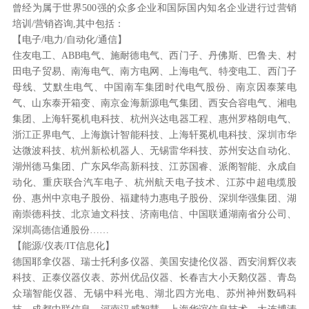
曾经为属于世界500强的众多企业和国际国内知名企业进行过营销
培训/营销咨询,其中包括：
【电子/电力/自动化/通信】
住友电工、ABB电气、施耐德电气、西门子、丹佛斯、巴鲁夫、村
田电子贸易、南海电气、南方电网、上海电气、特变电工、西门子
母线、艾默生电气、中国南车集团时代电气股份、南京因泰莱电
气、山东泰开箱变、南京金海新源电气集团、西安合容电气、湘电
集团、上海轩冕机电科技、杭州兴达电器工程、惠州罗格朗电气、
浙江正界电气、上海旗计智能科技、上海轩冕机电科技、深圳市华
达微波科技、杭州新松机器人、无锡雷华科技、苏州安达自动化、
湖州德马集团、广东风华高新科技、江苏国睿、派阁智能、永成自
动化、重庆联合汽车电子、杭州航天电子技术、江苏中超电缆股
份、惠州中京电子股份、福建特力惠电子股份、深圳华强集团、湖
南崇德科技、北京迪文科技、济南电信、中国联通湖南省分公司、
深圳高德信通股份……
【能源/仪表/IT信息化】
德国耶拿仪器、瑞士托利多仪器、美国安捷伦仪器、西安润辉仪表
科技、正泰仪器仪表、苏州优品仪器、长春吉大小天鹅仪器、青岛
众瑞智能仪器、无锡中科光电、湖北四方光电、苏州神州数码科