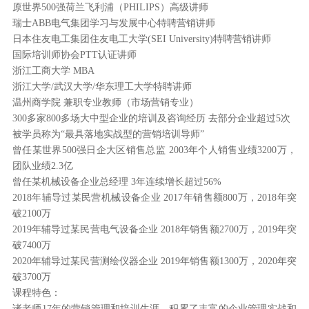
原世界500强荷兰飞利浦（PHILIPS）高级讲师
瑞士ABB电气集团学习与发展中心特聘营销讲师
日本住友电工集团住友电工大学(SEI University)特聘营销讲师
国际培训师协会PTT认证讲师
浙江工商大学 MBA
浙江大学/武汉大学/华东理工大学特聘讲师
温州商学院 兼职专业教师（市场营销专业）
300多家800多场大中型企业的培训及咨询经历 去部分企业超过5次
被学员称为“最具落地实战型的营销培训导师”
曾任某世界500强日企大区销售总监 2003年个人销售业绩3200万，
团队业绩2.3亿
曾任某机械设备企业总经理 3年连续增长超过56%
2018年辅导过某民营机械设备企业 2017年销售额800万，2018年突
破2100万
2019年辅导过某民营电气设备企业 2018年销售额2700万，2019年突
破7400万
2020年辅导过某民营测绘仪器企业 2019年销售额1300万，2020年突
破3700万
课程特色：
诸老师17年的营销管理和培训生涯，积累了丰富的企业管理实战和