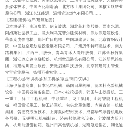
技、成都中联信息、河南汉威智慧、上海华谊信息技术、大连博涛
多媒体技术、中国石化润滑油、北方稀土集团公司、国核宝钛锆业
股份公司、浙江长江能源、温州管道燃气有限公司……
【基建/建筑/地产/建筑配套】
日本旭硝子、南玻集团、信义玻璃、湖北菲利华股份、西南水泥、
阿姆斯壮世界工业、意大利马克菲尔建筑材料、沃尔沃建筑设备、
蒂森克虏伯电梯、郑州广日电梯、中国城建设计院、北京首钢设计
院、中国航空规划建设发展有限公司、广州恩华特环境技术、南方
路机集团、江西三川股份、青岛青禾人造坪股份、江苏金秋竹集
团、浙江奥立达电梯股份、杭州世茂装饰有限公司、江苏新思维集
团、福建纳川管业股份、安微启迪科技股份、北京韩建河山管业、
常宝管业股份、扬州万盛实业……
【工程机械/环境机械/加工机械/泵业/阀门/刀具】
上海伊藤忠商事、日本兄弟机械、韩国日星机械、德国杜克普机械
设备、中国兵器装备集团、日本小松挖掘机、韩国斗山挖掘机、三
一重工、徐工工程机械、中联重科、龙工集团、山河智能工程机
械、福田雷沃重工、柳工起重机、包头北重集团、内蒙古第一机械
集团、贺德克液压技术、上海胤舜密封技术、成都华气厚普机电设
备股份、无锡明江机械制造、济南邦德激光设备、宁波耐力斯刀
具、杭州前进齿轮箱、温州日高包装机械、湖南晟通集团、湖北迪