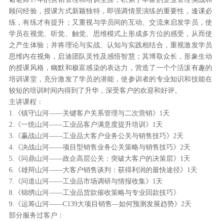
顾问经验，授课方式新颖独特，即强调情景演练的重要性，逢课必
练，有练才有提升；又重视与学员间的互动、交流来启发学员，使
学员在视觉、听觉、触觉、思维模式上形成多方位的感受，从而使
之产生体验；并将理论与实战、认知与实践相结合，重视激发学员
思维内在视角，启迪团队灵性及感悟智慧；其博取众长，形象生动
的授课风格，幽默和极富感染的表达力，营造了一个个活泼有趣的
培训课堂，充分激发了学员的潜能，使参训者的专业知识和技能在
较短的培训时间内得到了升华，深受客户的欢迎和好评。
主讲课程：
1.《镇守山河——关键客户关系管理与二次营销》1天
2.《一统山河——工业品客户满意度提升培训》1天
3.《赢战山河——工业品大客户业务公关与销售技巧》2天
4.《决战山河——项目型销售业务公关策略与销售技巧》2天
5.《问鼎山河——政企高层公关：突破大客户的决策层》1天
6.《雄辩山河——大客户销售谈判：获得利润的最快途径》1天
7.《问道山河——工业品市场调研与情报收集》1天
8.《锦绣山河——工业品货款催收策略与专业回款技巧》
9.《运筹山河——C139大项目销售—如何预测发展趋势》2天
部分服务过客户：