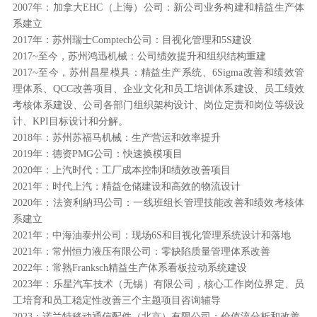
2007年：加拿大EHC（上海）公司：新公司业务构建和精益生产体
系建立
2017年：苏州瑞士Comptech公司：目视化管理和5S建设
2017~至今，苏州鸿迅机械：公司绩效提升和组织结构重建
2017~至今，苏州昌星模具：精益生产系统、6Sigma改善和绩效管
理体系、QCC改善项目、企业文化和员工培训体系建设、员工绩效
考核体系建设、公司各部门组织架构设计、岗位定责和岗位等级设
计、KPI目标设计和分解。
2018年：苏州苏福马机械：生产营运和效率提升
2019年：德资PMG公司：快速换模项目
2020年：上汽时代：工厂成本控制和绩效改善项目
2021年：时代上汽：精益仓储建设和高效的物流设计
2020年：法资利納玛公司：一线班组长管理技能改善和绩效考核体
系建立
2021年：中海油泰州公司：现场6S和目视化管理系统设计和落地
2021年：常州恒力液压有限公司：零缺陷质量管理体系改善
2022年：常熟Franksch精益生产体系看板拉动系统建设
2023年：乐星汽车技术（无锡）有限公司，核心工作岗位界定、员
工培育和员工稳定性改善三个主题项目咨询辅导
2023：诺兰特移动通信配件（北京）有限公司；价值流分析和改善