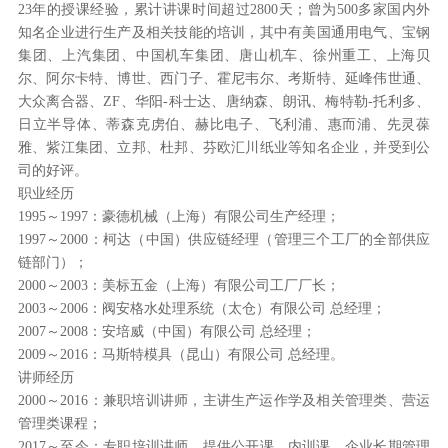
23年的授课经验，累计讲课时间超过2800天；曾为500多家国内外
知名企业进行生产及相关技能的培训，其中有美国通用电气、宝钢
集团、上汽集团、中国机车集团、唐山机车、徐州重工、上海贝
尔、阿尔卡特、博世、西门子、霍尼韦尔、考斯特、延峰伟世通、
大众离合器、ZF、华阳-科士达、唐纳森、朗讯、梅特勒-托利多、
日立半导体、蒂森克虏伯、赫比电子、飞利浦、惠而浦、先灵葆
雅、紫江集团、立邦、杜邦、芬欧汇川纸业等知名企业，并受到公
司的好评。
职业经历
1995～1997：豪德机械（上海）有限公司生产经理；
1997～2000：柯达（中国）供应链经理（管理三个工厂的全部供应
链部门）；
2000～2003：美标五金（上海）有限公司工厂厂长；
2003～2006：阀安格水处理系统（太仓）有限公司 总经理；
2007～2008：安培威（中国）有限公司 总经理；
2009～2016：马斯特模具（昆山）有限公司 总经理。
讲师经历
2000～2016：兼职培训讲师，主讲生产运作学及相关管理类、营运
管理类课程；
2017～至今：专职培训讲师，提供公开课、内训课、企业长期管理