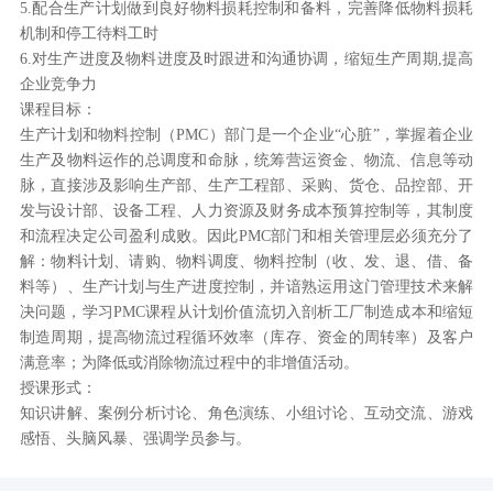
5.配合生产计划做到良好物料损耗控制和备料，完善降低物料损耗
机制和停工待料工时
6.对生产进度及物料进度及时跟进和沟通协调，缩短生产周期,提高
企业竞争力
课程目标：
生产计划和物料控制（PMC）部门是一个企业“心脏”，掌握着企业
生产及物料运作的总调度和命脉，统筹营运资金、物流、信息等动
脉，直接涉及影响生产部、生产工程部、采购、货仓、品控部、开
发与设计部、设备工程、人力资源及财务成本预算控制等，其制度
和流程决定公司盈利成败。因此PMC部门和相关管理层必须充分了
解：物料计划、请购、物料调度、物料控制（收、发、退、借、备
料等）、生产计划与生产进度控制，并谙熟运用这门管理技术来解
决问题，学习PMC课程从计划价值流切入剖析工厂制造成本和缩短
制造周期，提高物流过程循环效率（库存、资金的周转率）及客户
满意率；为降低或消除物流过程中的非增值活动。
授课形式：
知识讲解、案例分析讨论、角色演练、小组讨论、互动交流、游戏
感悟、头脑风暴、强调学员参与。