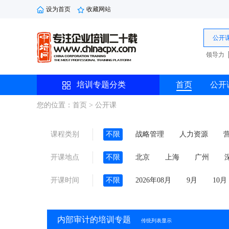
设为首页
收藏网站
公开
领导力
培训专题分类
首页
公开
您的位置：首页 > 公开课
课程类别
不限
战略管理
人力资源
劳动法规
综合管理
品牌管理
开课地点
不限
北京
上海
广州
沈阳
西安
珠海
线上
开课时间
不限
2026年08月
9月
10月
11月
内部审计的培训专题
传统列表显示