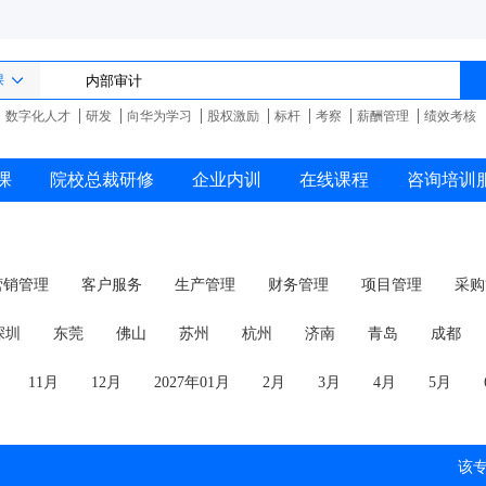
课
数字化人才
研发
向华为学习
股权激励
标杆
考察
薪酬管理
绩效考核
课
院校总裁研修
企业内训
在线课程
咨询培训
营销管理
客户服务
生产管理
财务管理
项目管理
采购
商务礼仪
深圳
东莞
佛山
苏州
杭州
济南
青岛
成都
11月
12月
2027年01月
2月
3月
4月
5月
该