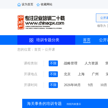
设为首页
收藏网站
公开
领导力
培训专题分类
首页
公开
您的位置：首页 > 公开课
课程类别
不限
战略管理
人力资源
劳动法规
综合管理
品牌管理
开课地点
不限
北京
上海
广州
沈阳
西安
珠海
线上
开课时间
不限
2026年08月
9月
10月
11月
海关事务的培训专题
传统列表显示