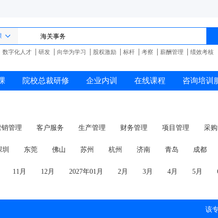
课
数字化人才
研发
向华为学习
股权激励
标杆
考察
薪酬管理
绩效考核
课
院校总裁研修
企业内训
在线课程
咨询培训
营销管理
客户服务
生产管理
财务管理
项目管理
采购
商务礼仪
深圳
东莞
佛山
苏州
杭州
济南
青岛
成都
11月
12月
2027年01月
2月
3月
4月
5月
该